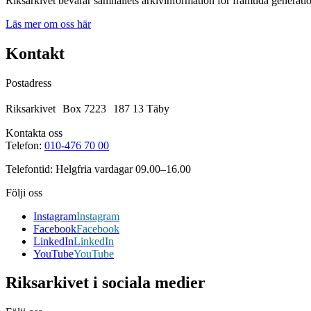
Riksarkivet bevarar samhällets arkivinformation för framtida generatio
Läs mer om oss här
Kontakt
Postadress
Riksarkivet Box 7223 187 13 Täby
Kontakta oss
Telefon:
010-476 70 00
Telefontid: Helgfria vardagar 09.00–16.00
Följi oss
Instagram
Instagram
Facebook
Facebook
LinkedIn
LinkedIn
YouTube
YouTube
Riksarkivet i sociala medier