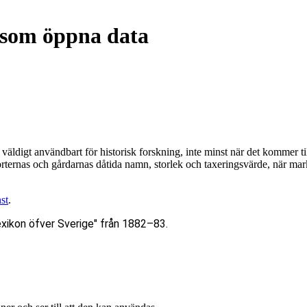
 som öppna data
t väldigt användbart för historisk forskning, inte minst när det kommer 
, orternas och gårdarnas dåtida namn, storlek och taxeringsvärde, när mark
st
.
exikon öfver Sverige" från 1882–83.