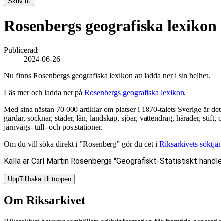
Skriv ut
Rosenbergs geografiska lexikon
Publicerad:
2024-06-26
Nu finns Rosenbergs geografiska lexikon att ladda ner i sin helhet.
Läs mer och ladda ner på
Rosenbergs geografiska lexikon
.
Med sina nästan 70 000 artiklar om platser i 1870-talets Sverige är de
gårdar, socknar, städer, län, landskap, sjöar, vattendrag, härader, stift
järnvägs- tull- och poststationer.
Om du vill söka direkt i ”Rosenberg” gör du det i
Riksarkivets söktjän
Källa är Carl Martin Rosenbergs "Geografiskt-Statistiskt handl
Upp
Tillbaka till toppen
Om Riksarkivet