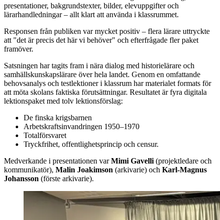
presentationer, bakgrundstexter, bilder, elevuppgifter och
lärarhandledningar – allt klart att använda i klassrummet.
Responsen från publiken var mycket positiv – flera lärare uttryckte
att "det är precis det här vi behöver" och efterfrågade fler paket
framöver.
Satsningen har tagits fram i nära dialog med historielärare och
samhällskunskapslärare över hela landet. Genom en omfattande
behovsanalys och testlektioner i klassrum har materialet formats för
att möta skolans faktiska förutsättningar. Resultatet är fyra digitala
lektionspaket med tolv lektionsförslag:
De finska krigsbarnen
Arbetskraftsinvandringen 1950–1970
Totalförsvaret
Tryckfrihet, offentlighetsprincip och censur.
Medverkande i presentationen var
Mimi Gavelli
(projektledare och
kommunikatör),
Malin Joakimson
(arkivarie) och
Karl-Magnus
Johansson
(förste arkivarie).