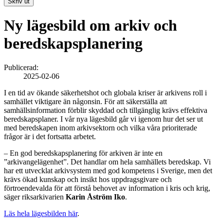
Skriv ut
Ny lägesbild om arkiv och
beredskapsplanering
Publicerad:
2025-02-06
I en tid av ökande säkerhetshot och globala kriser är arkivens roll i
samhället viktigare än någonsin. För att säkerställa att
samhällsinformation förblir skyddad och tillgänglig krävs effektiva
beredskapsplaner. I vår nya lägesbild går vi igenom hur det ser ut
med beredskapen inom arkivsektorn och vilka våra prioriterade
frågor är i det fortsatta arbetet.
– En god beredskapsplanering för arkiven är inte en
”arkivangelägenhet”. Det handlar om hela samhällets beredskap. Vi
har ett utvecklat arkivsystem med god kompetens i Sverige, men det
krävs ökad kunskap och insikt hos uppdragsgivare och
förtroendevalda för att förstå behovet av information i kris och krig,
säger riksarkivarien
Karin Åström Iko
.
Läs hela lägesbilden här
.