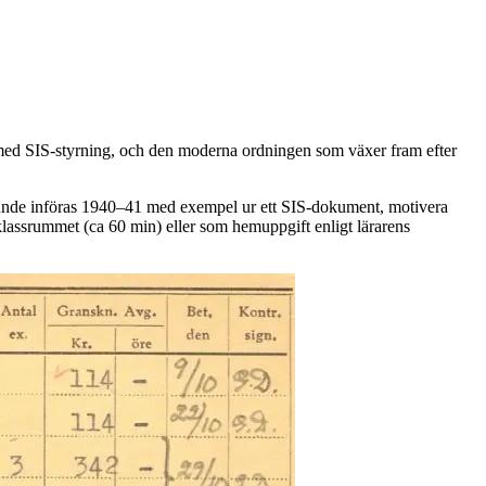
1 med SIS‑styrning, och den moderna ordningen som växer fram efter
 kunde införas 1940–41 med exempel ur ett SIS‑dokument, motivera
 klassrummet (ca 60 min) eller som hemuppgift enligt lärarens