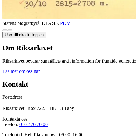
Statens biografbyrå, D1A:45.
PDM
Upp
Tillbaka till toppen
Om Riksarkivet
Riksarkivet bevarar samhällets arkivinformation för framtida generatio
Läs mer om oss här
Kontakt
Postadress
Riksarkivet Box 7223 187 13 Täby
Kontakta oss
Telefon:
010-476 70 00
Telefontid: Helgfria vardagar 09.00–16.00