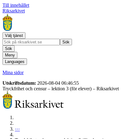
Till innehållet
Riksarkivet
Välj tjänst
Sök
Sök
Meny
Languages
Mina sidor
Utskriftsdatum:
2026-08-04 06:46:55
Tryckfrihet och censur – lektion 3 (för elever)
– Riksarkivet
⋯