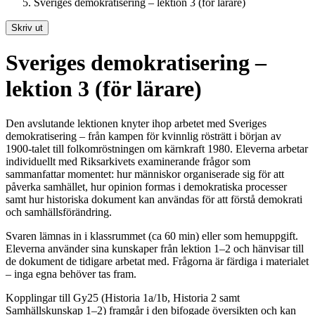
Sveriges demokratisering – lektion 3 (för lärare)
Skriv ut
Sveriges demokratisering –
lektion 3 (för lärare)
Den avslutande lektionen knyter ihop arbetet med Sveriges
demokratisering – från kampen för kvinnlig rösträtt i början av
1900-talet till folkomröstningen om kärnkraft 1980. Eleverna arbetar
individuellt med Riksarkivets examinerande frågor som
sammanfattar momentet: hur människor organiserade sig för att
påverka samhället, hur opinion formas i demokratiska processer
samt hur historiska dokument kan användas för att förstå demokrati
och samhällsförändring.
Svaren lämnas in i klassrummet (ca 60 min) eller som hemuppgift.
Eleverna använder sina kunskaper från lektion 1–2 och hänvisar till
de dokument de tidigare arbetat med. Frågorna är färdiga i materialet
– inga egna behöver tas fram.
Kopplingar till Gy25 (Historia 1a/1b, Historia 2 samt
Samhällskunskap 1–2) framgår i den bifogade översikten och kan