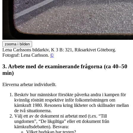
zooma i bilden
Lena Carlssons bildarkiv, K 3 B: 321, Riksarkivet Göteborg.
Fotograf: Lena Carlsson.
©
3. Arbete med de examinerande frågorna (ca 40–50
min)
Eleverna arbetar individuellt.
Beskriv hur människor försökte påverka andra i kampen för
kvinnlig rösträtt respektive inför folkomröstningen om
kärnkraft 1980. Resonera kring likheter och skillnader mellan
de två situationerna.
Välj ett av de dokument ni arbetat med (t.ex. “Till
ungdomen”, “De likgiltiga” eller ett dokument från
kärnkraftsdebatten). Besvara:
Vilket budskap har texten?