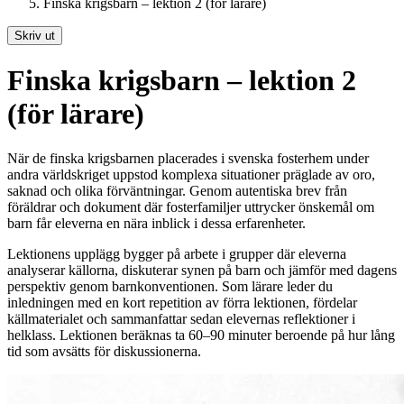
Finska krigsbarn – lektion 2 (för lärare)
Skriv ut
Finska krigsbarn – lektion 2
(för lärare)
När de finska krigsbarnen placerades i svenska fosterhem under
andra världskriget uppstod komplexa situationer präglade av oro,
saknad och olika förväntningar. Genom autentiska brev från
föräldrar och dokument där fosterfamiljer uttrycker önskemål om
barn får eleverna en nära inblick i dessa erfarenheter.
Lektionens upplägg bygger på arbete i grupper där eleverna
analyserar källorna, diskuterar synen på barn och jämför med dagens
perspektiv genom barnkonventionen. Som lärare leder du
inledningen med en kort repetition av förra lektionen, fördelar
källmaterialet och sammanfattar sedan elevernas reflektioner i
helklass. Lektionen beräknas ta 60–90 minuter beroende på hur lång
tid som avsätts för diskussionerna.