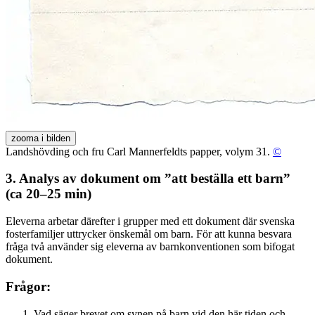
zooma i bilden
Landshövding och fru Carl Mannerfeldts papper, volym 31.
©
3. Analys av dokument om ”att beställa ett barn”
(ca 20–25 min)
Eleverna arbetar därefter i grupper med ett dokument där svenska
fosterfamiljer uttrycker önskemål om barn. För att kunna besvara
fråga två använder sig eleverna av barnkonventionen som bifogat
dokument.
Frågor:
Vad säger brevet om synen på barn vid den här tiden och