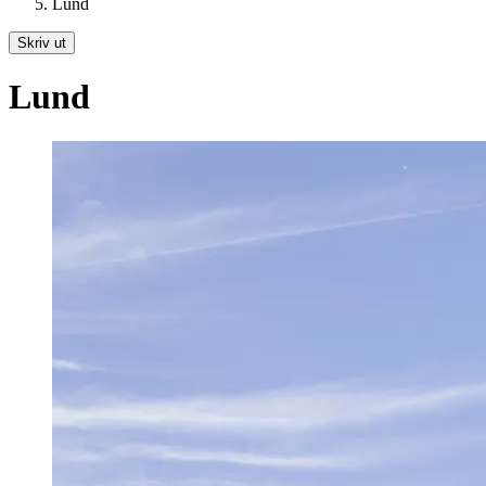
Lund
Skriv ut
Lund