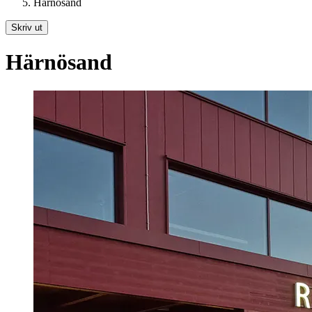
Härnösand
Skriv ut
Härnösand