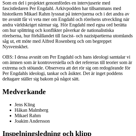
Som en del i projektet genomfördes en intervjuserie med
fascistledaren Per Engdahl. Arkivpodden har tillsammans med
historikern Mikael Rahm lyssnat på intervjuerna och i det andra av
tre avsnitt får vi veta mer om Engdahl och rörelsens utveckling när
andra världskriget närmar sig. Hör Engdahl med egna ord berätta
om hur splittring och konflikter påverkar de nationalistiska
rörelserna, hur förhållandet till fascist- och nazistpartierna utomlands
såg ut, ett möte med Alfred Rosenberg och om begreppet
Nysvenskhet.
OBS: I dessa avsnitt om Per Engdahl och hans ideologi samtalar vi
om ämnen som är kontroversiella och det refereras till teorier som är
extrema och stötande. Observera att det rör sig om redogörande för
Per Engdahls ideologi, tankar och åsikter. Det är inget poddens
deltagare ställer sig bakom på något sätt.
Medverkande
Jens Kling
Håkan Malmberg
Mikael Rahm
Joakim Andersson
Inspelningsledning och klipp