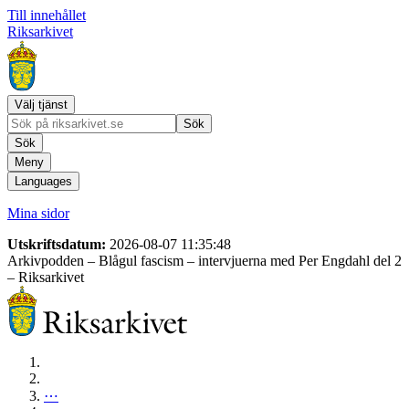
Till innehållet
Riksarkivet
Välj tjänst
Sök
Sök
Meny
Languages
Mina sidor
Utskriftsdatum:
2026-08-07 11:35:48
Arkivpodden – Blågul fascism – intervjuerna med Per Engdahl del 2
– Riksarkivet
⋯