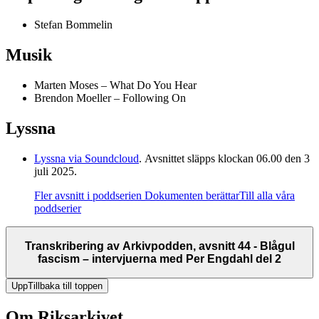
Stefan Bommelin
Musik
Marten Moses – What Do You Hear
Brendon Moeller – Following On
Lyssna
Lyssna via Soundcloud
. Avsnittet släpps klockan 06.00 den 3
juli 2025.
Fler avsnitt i poddserien Dokumenten berättar
Till alla våra
poddserier
Transkribering av Arkivpodden, avsnitt 44 - Blågul
fascism – intervjuerna med Per Engdahl del 2
Upp
Tillbaka till toppen
Om Riksarkivet