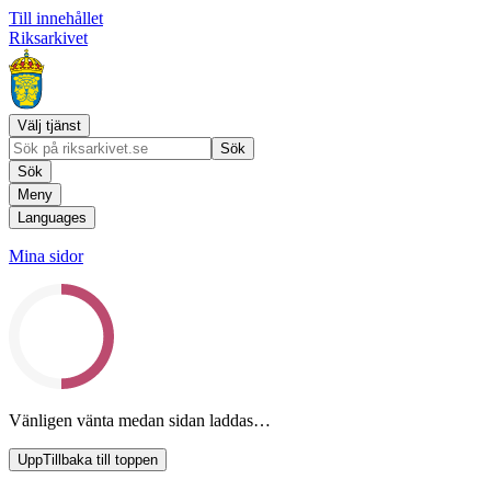
Till innehållet
Riksarkivet
Välj tjänst
Sök
Sök
Meny
Languages
Mina sidor
Vänligen vänta medan sidan laddas…
Upp
Tillbaka till toppen