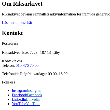
Om Riksarkivet
Riksarkivet bevarar samhällets arkivinformation för framtida generatio
Läs mer om oss här
Kontakt
Postadress
Riksarkivet Box 7223 187 13 Täby
Kontakta oss
Telefon:
010-476 70 00
Telefontid: Helgfria vardagar 09.00–16.00
Följi oss
Instagram
Instagram
Facebook
Facebook
LinkedIn
LinkedIn
YouTube
YouTube