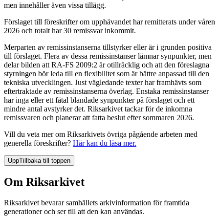
men innehåller även vissa tillägg.
Förslaget till föreskrifter om upphävandet har remitterats under våren
2026 och totalt har 30 remissvar inkommit.
Merparten av remissinstanserna tillstyrker eller är i grunden positiva
till förslaget. Flera av dessa remissinstanser lämnar synpunkter, men
delar bilden att RA-FS 2009:2 är otillräcklig och att den föreslagna
styrningen bör leda till en flexibilitet som är bättre anpassad till den
tekniska utvecklingen. Just vägledande texter har framhävts som
eftertraktade av remissinstanserna överlag. Enstaka remissinstanser
har inga eller ett fåtal blandade synpunkter på förslaget och ett
mindre antal avstyrker det. Riksarkivet tackar för de inkomna
remissvaren och planerar att fatta beslut efter sommaren 2026.
Vill du veta mer om Riksarkivets övriga pågående arbeten med
generella föreskrifter?
Här kan du läsa mer.
Upp
Tillbaka till toppen
Om Riksarkivet
Riksarkivet bevarar samhällets arkivinformation för framtida
generationer och ser till att den kan användas.