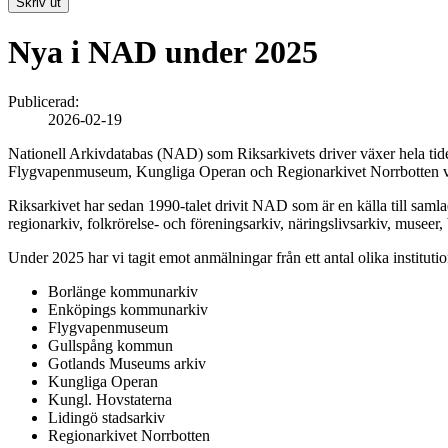
Skriv ut
Nya i NAD under 2025
Publicerad:
2026-02-19
Nationell Arkivdatabas (NAD) som Riksarkivets driver växer hela ti
Flygvapenmuseum, Kungliga Operan och Regionarkivet Norrbotten 
Riksarkivet har sedan 1990-talet drivit NAD som är en källa till sam
regionarkiv, folkrörelse- och föreningsarkiv, näringslivsarkiv, musee
Under 2025 har vi tagit emot anmälningar från ett antal olika instituti
Borlänge kommunarkiv
Enköpings kommunarkiv
Flygvapenmuseum
Gullspång kommun
Gotlands Museums arkiv
Kungliga Operan
Kungl. Hovstaterna
Lidingö stadsarkiv
Regionarkivet Norrbotten