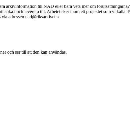
verera arkivinformation till NAD eller bara veta mer om förutsättningar
e att söka i och leverera till. Arbetet sker inom ett projektet som vi k
ss via adressen nad@riksarkivet.se
ner och ser till att den kan användas.