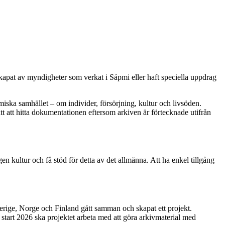
kapat av myndigheter som verkat i Sápmi eller haft speciella uppdrag
iska samhället – om individer, försörjning, kultur och livsöden.
ätt att hitta dokumentationen eftersom arkiven är förtecknade utifrån
n kultur och få stöd för detta av det allmänna. Att ha enkel tillgång
Sverige, Norge och Finland gått samman och skapat ett projekt.
tart 2026 ska projektet arbeta med att göra arkivmaterial med