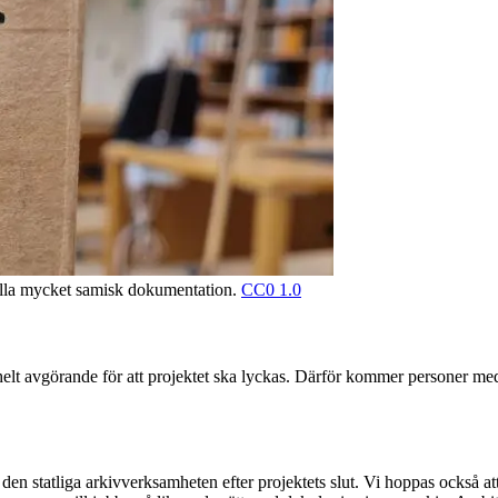
ålla mycket samisk dokumentation.
CC0 1.0
 helt avgörande för att projektet ska lyckas. Därför kommer personer m
g i den statliga arkivverksamheten efter projektets slut. Vi hoppas också 