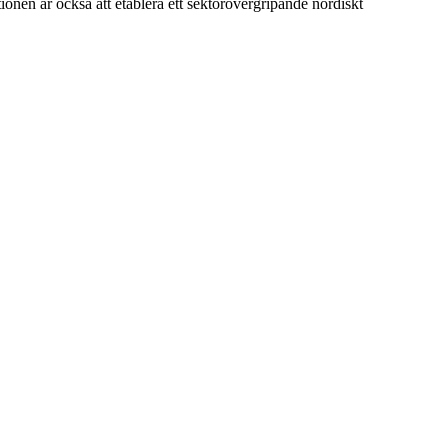
ionen är också att etablera ett sektorövergripande nordiskt