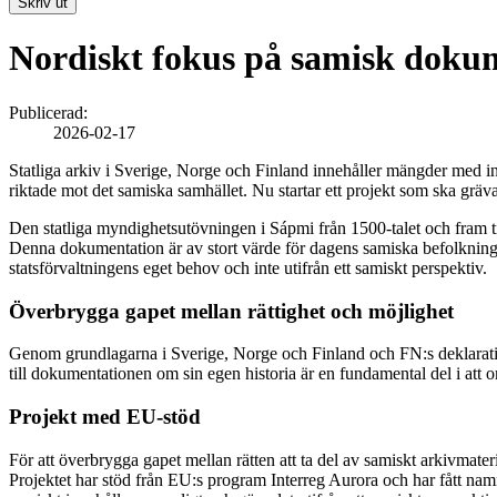
Skriv ut
Nordiskt fokus på samisk dokum
Publicerad:
2026-02-17
Statliga arkiv i Sverige, Norge och Finland innehåller mängder med in
riktade mot det samiska samhället. Nu startar ett projekt som ska gräva
Den statliga myndighetsutövningen i Sápmi från 1500-talet och fram ti
Denna dokumentation är av stort värde för dagens samiska befolkning, bå
statsförvaltningens eget behov och inte utifrån ett samiskt perspektiv.
Överbrygga gapet mellan rättighet och möjlighet
Genom grundlagarna i Sverige, Norge och Finland och FN:s deklaration o
till dokumentationen om sin egen historia är en fundamental del i att om
Projekt med EU-stöd
För att överbrygga gapet mellan rätten att ta del av samiskt arkivmater
Projektet har stöd från EU:s program Interreg Aurora och har fått na