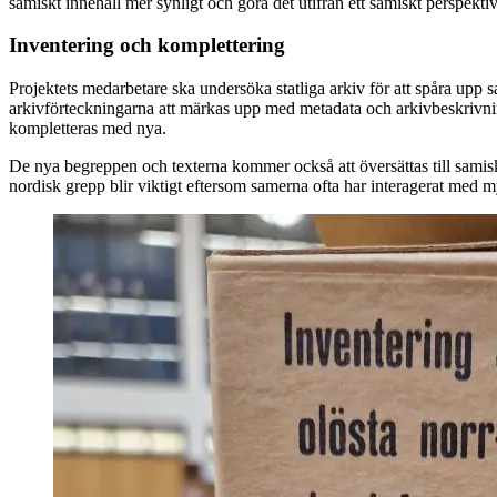
samiskt innehåll mer synligt och göra det utifrån ett samiskt perspektiv
Inventering och komplettering
Projektets medarbetare ska undersöka statliga arkiv för att spåra upp
arkivförteckningarna att märkas upp med metadata och arkivbeskrivning
kompletteras med nya.
De nya begreppen och texterna kommer också att översättas till samiska
nordisk grepp blir viktigt eftersom samerna ofta har interagerat med 