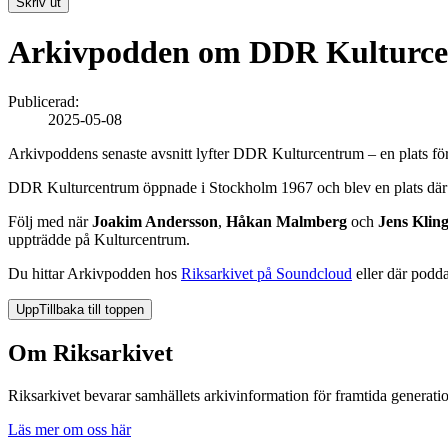
Skriv ut
Arkivpodden om DDR Kulturc
Publicerad:
2025-05-08
Arkivpoddens senaste avsnitt lyfter DDR Kulturcentrum – en plats för 
DDR Kulturcentrum öppnade i Stockholm 1967 och blev en plats där bes
Följ med när
Joakim Andersson
,
Håkan Malmberg
och
Jens Klin
uppträdde på Kulturcentrum.
Du hittar Arkivpodden hos
Riksarkivet på Soundcloud
eller där podda
Upp
Tillbaka till toppen
Om Riksarkivet
Riksarkivet bevarar samhällets arkivinformation för framtida generatio
Läs mer om oss här