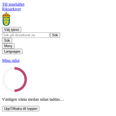
Till innehållet
Riksarkivet
Välj tjänst
Sök
Sök
Meny
Languages
Mina sidor
Vänligen vänta medan sidan laddas…
Upp
Tillbaka till toppen