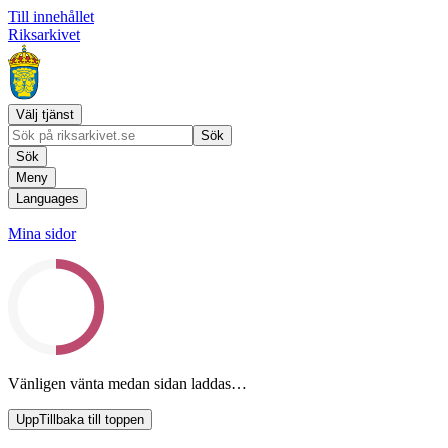
Till innehållet
Riksarkivet
Välj tjänst
Sök
Sök
Meny
Languages
Mina sidor
Vänligen vänta medan sidan laddas…
Upp
Tillbaka till toppen