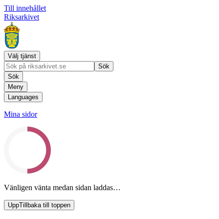
Till innehållet
Riksarkivet
Välj tjänst
Sök
Sök
Meny
Languages
Mina sidor
Vänligen vänta medan sidan laddas…
Upp
Tillbaka till toppen